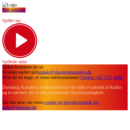
Hør netradio
Spiller nu:
Spillede sidst:
Sådan kontakter du os
Kontakt studiet på:
kontakt@dansktopkanalen.dk
Hvis du vil ringe, er vores telefonnummer:
Telefon +45 7211 4040
Dansktop Kanalens sendetilladelse(r) til radio er udstedt af Radio-
og tv-nævnet, der er den kompetente tilsynsmyndighed.
Du kan læse om vores
cookie og privatlivspolitik her
radio@jfmedier.dk